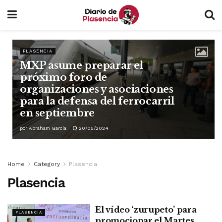
PLASENCIA
MXP asume preparar el
próximo foro de
organizaciones y asociaciones
para la defensa del ferrocarril
en septiembre
por
Abraham García
20/05/2024
Home
Category
Plasencia
Plasencia
El vídeo ‘zurupeto’ para
PLASENCIA
promocionar el Martes