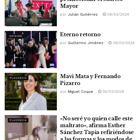
Mayor
por
Julián Gutiérrez
06/02/2024
Eterno retorno
OPINIÓN
por
Guillermo Jiménez
06/02/2024
Mavi Mata y Fernando
PLASENCIA
Pizarro
por
Miguel Coque
05/02/2024
«No seré yo quien calle este
PLASENCIA
maltrato», afirma Esther
Sánchez Tapia refiriéndose
a las formas y los modos de